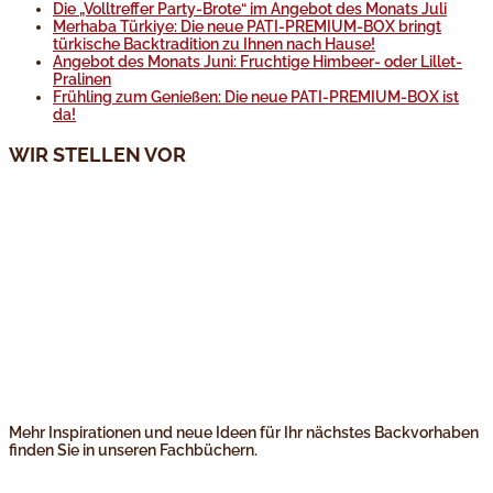
Die „Volltreffer Party-Brote“ im Angebot des Monats Juli
Merhaba Türkiye: Die neue PATI-PREMIUM-BOX bringt
türkische Backtradition zu Ihnen nach Hause!
Angebot des Monats Juni: Fruchtige Himbeer- oder Lillet-
Pralinen
Frühling zum Genießen: Die neue PATI-PREMIUM-BOX ist
da!
WIR STELLEN VOR
Mehr Inspirationen und neue Ideen für Ihr nächstes Backvorhaben
finden Sie in unseren Fachbüchern.
---