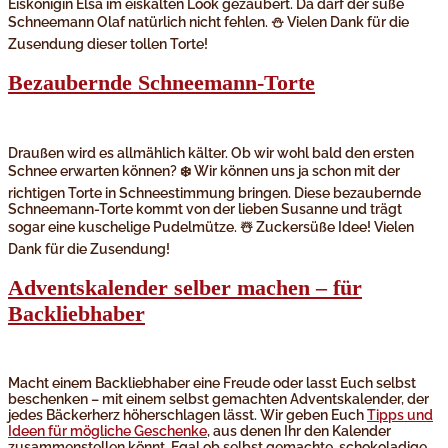
Eiskönigin Elsa im eiskalten Look gezaubert. Da darf der süße
Schneemann Olaf natürlich nicht fehlen. ⛄️ Vielen Dank für die
Zusendung dieser tollen Torte!
Bezaubernde Schneemann-Torte
Draußen wird es allmählich kälter. Ob wir wohl bald den ersten
Schnee erwarten können? ❄️ Wir können uns ja schon mit der
richtigen Torte in Schneestimmung bringen. Diese bezaubernde
Schneemann-Torte kommt von der lieben Susanne und trägt
sogar eine kuschelige Pudelmütze. ☃️ Zuckersüße Idee! Vielen
Dank für die Zusendung!
Adventskalender selber machen – für
Backliebhaber
Macht einem Backliebhaber eine Freude oder lasst Euch selbst
beschenken – mit einem selbst gemachten Adventskalender, der
jedes Bäckerherz höherschlagen lässt. Wir geben Euch
Tipps und
Ideen für mögliche Geschenke
, aus denen Ihr den Kalender
zusammenstellen könnt. Egal ob selbst gemachte, schokoladige