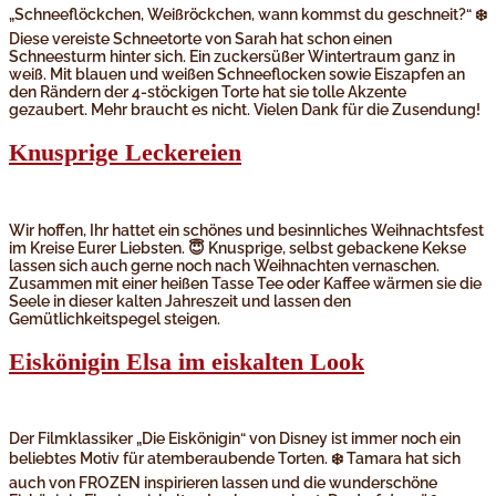
„Schneeflöckchen, Weißröckchen, wann kommst du geschneit?“ ❄️
Diese vereiste Schneetorte von Sarah hat schon einen
Schneesturm hinter sich. Ein zuckersüßer Wintertraum ganz in
weiß. Mit blauen und weißen Schneeflocken sowie Eiszapfen an
den Rändern der 4-stöckigen Torte hat sie tolle Akzente
gezaubert. Mehr braucht es nicht. Vielen Dank für die Zusendung!
Knusprige Leckereien
Wir hoffen, Ihr hattet ein schönes und besinnliches Weihnachtsfest
im Kreise Eurer Liebsten. 😇 Knusprige, selbst gebackene Kekse
lassen sich auch gerne noch nach Weihnachten vernaschen.
Zusammen mit einer heißen Tasse Tee oder Kaffee wärmen sie die
Seele in dieser kalten Jahreszeit und lassen den
Gemütlichkeitspegel steigen.
Eiskönigin Elsa im eiskalten Look
Der Filmklassiker „Die Eiskönigin“ von Disney ist immer noch ein
beliebtes Motiv für atemberaubende Torten. ❄️ Tamara hat sich
auch von FROZEN inspirieren lassen und die wunderschöne