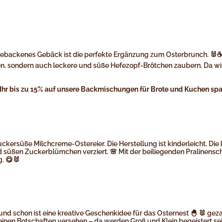
backenes Gebäck ist die perfekte Ergänzung zum Osterbrunch. 🐰☕ Un
tchen, sondern auch leckere und süße Hefezopf-Brötchen zaubern. Da
 Ihr bis zu 15% auf unsere Backmischungen für Brote und Kuchen spa
 zuckersüße Milchcreme-Ostereier. Die Herstellung ist kinderleicht. D
 süßen Zuckerblümchen verziert. 🌸 Mit der beiliegenden Pralinensch
. 😋🐰
nd schon ist eine kreative Geschenkidee für das Osternest 🐣 🐰 gez
leinen Botschaften versehen – da werden Groß und Klein begeistert s