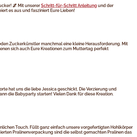
cker! 🌌 Mit unserer
Schritt-für-Schritt Anleitung
und der
t es aus und fasziniert Eure Lieben!
 jeden Zuckerkünstler manchmal eine kleine Herausforderung. Mit
denen sich auch Eure Kreationen zum Muttertag perfekt
e hat uns die liebe Jessica geschickt. Die Verzierung und
kann die Babyparty starten! Vielen Dank für diese Kreation.
nlichen Touch. Füllt ganz einfach unsere vorgefertigten Hohlkörper
isierten Pralinenverpackung sind die selbst gemachten Pralinen das