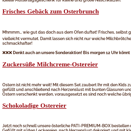
Frisches Gebäck zum Osterbrunch
Mhmmm… wie gut das doch aus dem Ofen duftet! Frisches, selbst ge
vielleicht vermutet. Damit lassen sich nicht nur weiche Milchbrö
schmackhafter!
❌❌❌
Denkt auch an unsere Sonderaktion! Bis morgen 12 Uhr könnt
Zuckersüße Milchcreme-Ostereier
Ostern ist nicht mehr weit! Mit diesem Set zaubert Ihr mit den Kids
gefüllt und anschließend nach Herzenslust mit bunten Glasuren und
Ostern verschenkt werden, vorausgesetzt es sind noch welche übrig
Schokoladige Ostereier
Jetzt noch schnell unsere österliche PATI-PREMIUM-BOX bestellen u
Gefüllt mit süßen Leckereien, nach Herzenslust dekoriert und mit k