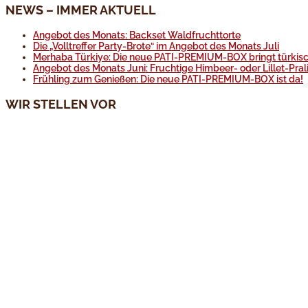
NEWS – IMMER AKTUELL
Angebot des Monats: Backset Waldfruchttorte
Die „Volltreffer Party-Brote“ im Angebot des Monats Juli
Merhaba Türkiye: Die neue PATI-PREMIUM-BOX bringt türkisc
Angebot des Monats Juni: Fruchtige Himbeer- oder Lillet-Pral
Frühling zum Genießen: Die neue PATI-PREMIUM-BOX ist da!
WIR STELLEN VOR