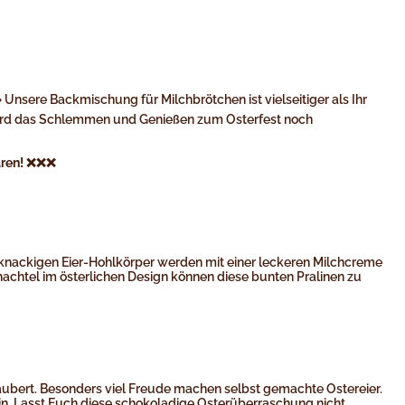
sere Backmischung für Milchbrötchen ist vielseitiger als Ihr
 wird das Schlemmen und Genießen zum Osterfest noch
ren!
❌❌❌
ie knackigen Eier-Hohlkörper werden mit einer leckeren Milchcreme
achtel im österlichen Design können diese bunten Pralinen zu
aubert. Besonders viel Freude machen selbst gemachte Ostereier.
ein. Lasst Euch diese schokoladige Osterüberraschung nicht