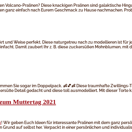
n Volcano-Pralinen? Diese knackigen Pralinen sind galaktische Hingu
en ganz einfach nach Eurem Geschmack zu Hause nachmachen. Probier
rt und Weise perfekt. Diese naturgetreu nach zu modellieren ist für
infacht. Damit zaubert Ihr z. B. diese zuckersüßen Mohnblumen, mit 
en Sie sogar im Doppelpack. 👶💕👶 Diese traumhafte Zwillings-Tort
kersüße Detail gedacht und diese toll ausmodelliert. Mit dieser Torte 
 zum Muttertag 2021
k
! Wir geben Euch Ideen für interessante Pralinen mit dem ganz persö
 Grund auf selbst her. Verpackt in einer persönlichen und individual