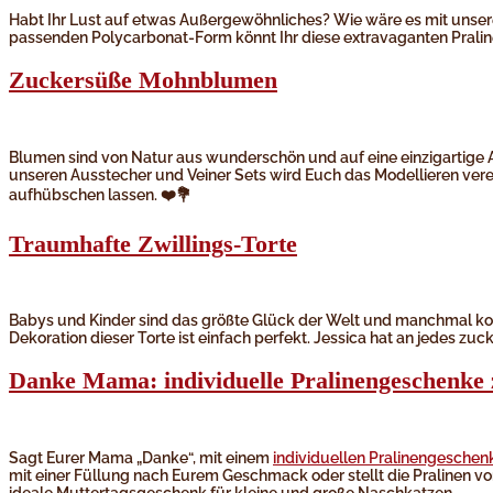
Habt Ihr Lust auf etwas Außergewöhnliches? Wie wäre es mit unsere
passenden Polycarbonat-Form könnt Ihr diese extravaganten Pralin
Zuckersüße Mohnblumen
Blumen sind von Natur aus wunderschön und auf eine einzigartige A
unseren Ausstecher und Veiner Sets wird Euch das Modellieren vere
aufhübschen lassen. ❤️💐
Traumhafte Zwillings-Torte
Babys und Kinder sind das größte Glück der Welt und manchmal komm
Dekoration dieser Torte ist einfach perfekt. Jessica hat an jedes zuc
Danke Mama: individuelle Pralinengeschenke
Sagt Eurer Mama „Danke“, mit einem
individuellen Pralinengeschen
mit einer Füllung nach Eurem Geschmack oder stellt die Pralinen von
ideale Muttertagsgeschenk für kleine und große Naschkatzen.