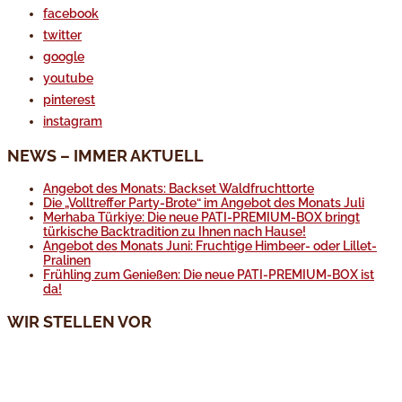
facebook
twitter
google
youtube
pinterest
instagram
NEWS – IMMER AKTUELL
Angebot des Monats: Backset Waldfruchttorte
Die „Volltreffer Party-Brote“ im Angebot des Monats Juli
Merhaba Türkiye: Die neue PATI-PREMIUM-BOX bringt
türkische Backtradition zu Ihnen nach Hause!
Angebot des Monats Juni: Fruchtige Himbeer- oder Lillet-
Pralinen
Frühling zum Genießen: Die neue PATI-PREMIUM-BOX ist
da!
WIR STELLEN VOR