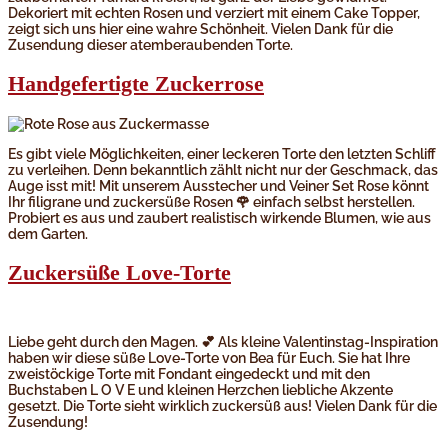
Dekoriert mit echten Rosen und verziert mit einem Cake Topper,
zeigt sich uns hier eine wahre Schönheit. Vielen Dank für die
Zusendung dieser atemberaubenden Torte.
Handgefertigte Zuckerrose
Es gibt viele Möglichkeiten, einer leckeren Torte den letzten Schliff
zu verleihen. Denn bekanntlich zählt nicht nur der Geschmack, das
Auge isst mit! Mit unserem Ausstecher und Veiner Set Rose könnt
Ihr filigrane und zuckersüße Rosen 🌹 einfach selbst herstellen.
Probiert es aus und zaubert realistisch wirkende Blumen, wie aus
dem Garten.
Zuckersüße Love-Torte
Liebe geht durch den Magen. 💕 Als kleine Valentinstag-Inspiration
haben wir diese süße Love-Torte von Bea für Euch. Sie hat Ihre
zweistöckige Torte mit Fondant eingedeckt und mit den
Buchstaben L O V E und kleinen Herzchen liebliche Akzente
gesetzt. Die Torte sieht wirklich zuckersüß aus! Vielen Dank für die
Zusendung!