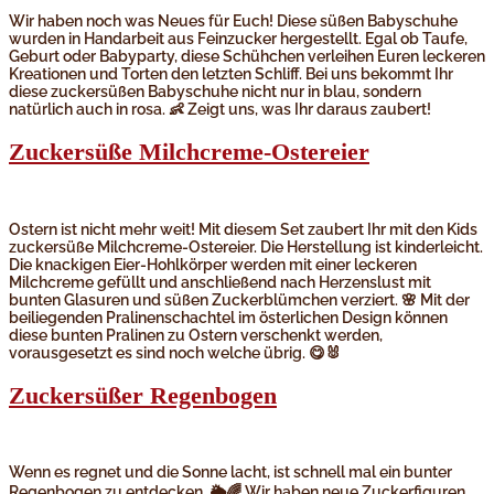
Wir haben noch was Neues für Euch! Diese süßen Babyschuhe
wurden in Handarbeit aus Feinzucker hergestellt. Egal ob Taufe,
Geburt oder Babyparty, diese Schühchen verleihen Euren leckeren
Kreationen und Torten den letzten Schliff. Bei uns bekommt Ihr
diese zuckersüßen Babyschuhe nicht nur in blau, sondern
natürlich auch in rosa. 👶 Zeigt uns, was Ihr daraus zaubert!
Zuckersüße Milchcreme-Ostereier
Ostern ist nicht mehr weit! Mit diesem Set zaubert Ihr mit den Kids
zuckersüße Milchcreme-Ostereier. Die Herstellung ist kinderleicht.
Die knackigen Eier-Hohlkörper werden mit einer leckeren
Milchcreme gefüllt und anschließend nach Herzenslust mit
bunten Glasuren und süßen Zuckerblümchen verziert. 🌸 Mit der
beiliegenden Pralinenschachtel im österlichen Design können
diese bunten Pralinen zu Ostern verschenkt werden,
vorausgesetzt es sind noch welche übrig. 😋🐰
Zuckersüßer Regenbogen
Wenn es regnet und die Sonne lacht, ist schnell mal ein bunter
Regenbogen zu entdecken. 🌦️🌈 Wir haben neue Zuckerfiguren