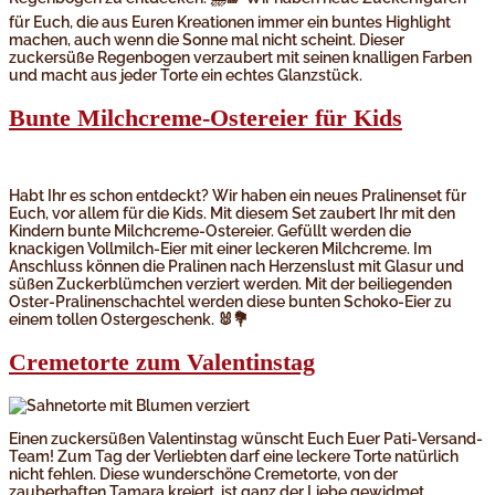
für Euch, die aus Euren Kreationen immer ein buntes Highlight
machen, auch wenn die Sonne mal nicht scheint. Dieser
zuckersüße Regenbogen verzaubert mit seinen knalligen Farben
und macht aus jeder Torte ein echtes Glanzstück.
Bunte Milchcreme-Ostereier für Kids
Habt Ihr es schon entdeckt? Wir haben ein neues Pralinenset für
Euch, vor allem für die Kids. Mit diesem Set zaubert Ihr mit den
Kindern bunte Milchcreme-Ostereier. Gefüllt werden die
knackigen Vollmilch-Eier mit einer leckeren Milchcreme. Im
Anschluss können die Pralinen nach Herzenslust mit Glasur und
süßen Zuckerblümchen verziert werden. Mit der beiliegenden
Oster-Pralinenschachtel werden diese bunten Schoko-Eier zu
einem tollen Ostergeschenk. 🐰💐
Cremetorte zum Valentinstag
Einen zuckersüßen Valentinstag wünscht Euch Euer Pati-Versand-
Team! Zum Tag der Verliebten darf eine leckere Torte natürlich
nicht fehlen. Diese wunderschöne Cremetorte, von der
zauberhaften Tamara kreiert, ist ganz der Liebe gewidmet.