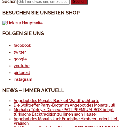
Suchen
BESUCHEN SIE UNSEREN SHOP
FOLGEN SIE UNS
facebook
twitter
google
youtube
pinterest
instagram
NEWS – IMMER AKTUELL
Angebot des Monats: Backset Waldfruchttorte
Die „Volltreffer Party-Brote“ im Angebot des Monats Juli
Merhaba Türkiye: Die neue PATI-PREMIUM-BOX bringt
türkische Backtradition zu Ihnen nach Hause!
Angebot des Monats Juni: Fruchtige Himbeer- oder Lillet-
Pralinen