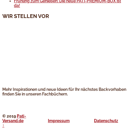
Frühling zum Genießen: Die neue PATI-PREMIUM-BOX ist
da!
WIR STELLEN VOR
Mehr Inspirationen und neue Ideen für Ihr nächstes Backvorhaben
finden Sie in unseren Fachbüchern.
---
© 2019
Pati-
Versand.de
____________
Impressum
____________
Datenschutz
↑