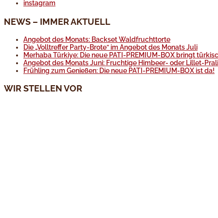
instagram
NEWS – IMMER AKTUELL
Angebot des Monats: Backset Waldfruchttorte
Die „Volltreffer Party-Brote“ im Angebot des Monats Juli
Merhaba Türkiye: Die neue PATI-PREMIUM-BOX bringt türkisc
Angebot des Monats Juni: Fruchtige Himbeer- oder Lillet-Pral
Frühling zum Genießen: Die neue PATI-PREMIUM-BOX ist da!
WIR STELLEN VOR