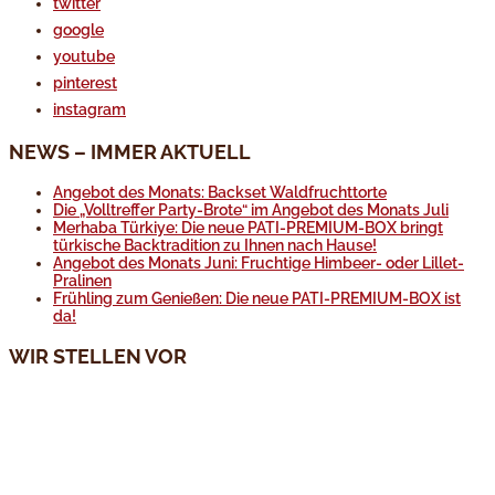
twitter
google
youtube
pinterest
instagram
NEWS – IMMER AKTUELL
Angebot des Monats: Backset Waldfruchttorte
Die „Volltreffer Party-Brote“ im Angebot des Monats Juli
Merhaba Türkiye: Die neue PATI-PREMIUM-BOX bringt
türkische Backtradition zu Ihnen nach Hause!
Angebot des Monats Juni: Fruchtige Himbeer- oder Lillet-
Pralinen
Frühling zum Genießen: Die neue PATI-PREMIUM-BOX ist
da!
WIR STELLEN VOR