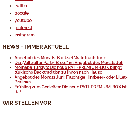
twitter
google
youtube
pinterest
instagram
NEWS – IMMER AKTUELL
Angebot des Monats: Backset Waldfruchttorte
Die „Volltreffer Party-Brote“ im Angebot des Monats Juli
Merhaba Türkiye: Die neue PATI-PREMIUM-BOX bringt
türkische Backtradition zu Ihnen nach Hause!
Angebot des Monats Juni: Fruchtige Himbeer- oder Lillet-
Pralinen
Frühling zum Genießen: Die neue PATI-PREMIUM-BOX ist
da!
WIR STELLEN VOR