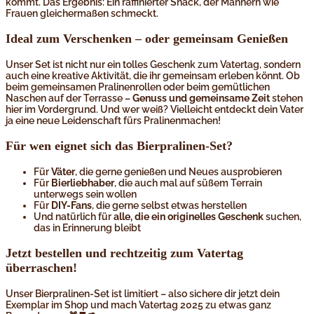
kommt. Das Ergebnis: Ein raffinierter Snack, der Männern wie
Frauen gleichermaßen schmeckt.
Ideal zum Verschenken – oder gemeinsam Genießen
Unser Set ist nicht nur ein tolles Geschenk zum Vatertag, sondern
auch eine kreative Aktivität, die ihr gemeinsam erleben könnt. Ob
beim gemeinsamen Pralinenrollen oder beim gemütlichen
Naschen auf der Terrasse –
Genuss und gemeinsame Zeit
stehen
hier im Vordergrund. Und wer weiß? Vielleicht entdeckt dein Vater
ja eine neue Leidenschaft fürs Pralinenmachen!
Für wen eignet sich das Bierpralinen-Set?
Für
Väter
, die gerne genießen und Neues ausprobieren
Für
Bierliebhaber
, die auch mal auf süßem Terrain
unterwegs sein wollen
Für
DIY-Fans
, die gerne selbst etwas herstellen
Und natürlich für
alle, die ein originelles Geschenk
suchen,
das in Erinnerung bleibt
Jetzt bestellen und rechtzeitig zum Vatertag
überraschen!
Unser Bierpralinen-Set ist limitiert – also sichere dir jetzt dein
Exemplar im Shop und mach Vatertag 2025 zu etwas ganz