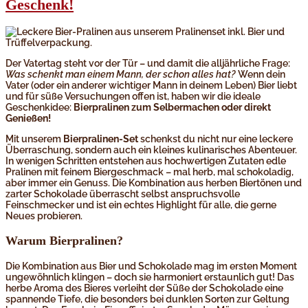
Geschenk!
Der Vatertag steht vor der Tür – und damit die alljährliche Frage:
Was schenkt man einem Mann, der schon alles hat?
Wenn dein
Vater (oder ein anderer wichtiger Mann in deinem Leben) Bier liebt
und für süße Versuchungen offen ist, haben wir die ideale
Geschenkidee:
Bierpralinen zum Selbermachen oder direkt
Genießen!
Mit unserem
Bierpralinen-Set
schenkst du nicht nur eine leckere
Überraschung, sondern auch ein kleines kulinarisches Abenteuer.
In wenigen Schritten entstehen aus hochwertigen Zutaten edle
Pralinen mit feinem Biergeschmack – mal herb, mal schokoladig,
aber immer ein Genuss. Die Kombination aus herben Biertönen und
zarter Schokolade überrascht selbst anspruchsvolle
Feinschmecker und ist ein echtes Highlight für alle, die gerne
Neues probieren.
Warum Bierpralinen?
Die Kombination aus Bier und Schokolade mag im ersten Moment
ungewöhnlich klingen – doch sie harmoniert erstaunlich gut! Das
herbe Aroma des Bieres verleiht der Süße der Schokolade eine
spannende Tiefe, die besonders bei dunklen Sorten zur Geltung