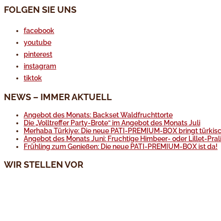
FOLGEN SIE UNS
facebook
youtube
pinterest
instagram
tiktok
NEWS – IMMER AKTUELL
Angebot des Monats: Backset Waldfruchttorte
Die „Volltreffer Party-Brote“ im Angebot des Monats Juli
Merhaba Türkiye: Die neue PATI-PREMIUM-BOX bringt türkisc
Angebot des Monats Juni: Fruchtige Himbeer- oder Lillet-Pral
Frühling zum Genießen: Die neue PATI-PREMIUM-BOX ist da!
WIR STELLEN VOR