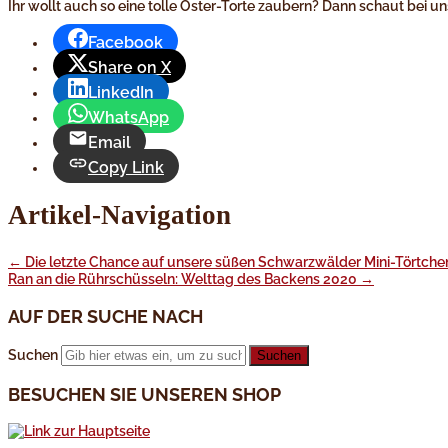
Ihr wollt auch so eine tolle Oster-Torte zaubern? Dann schaut bei u
Facebook
Share on X
LinkedIn
WhatsApp
Email
Copy Link
Artikel-Navigation
←
Die letzte Chance auf unsere süßen Schwarzwälder Mini-Törtche
Ran an die Rührschüsseln: Welttag des Backens 2020
→
AUF DER SUCHE NACH
Suchen
BESUCHEN SIE UNSEREN SHOP