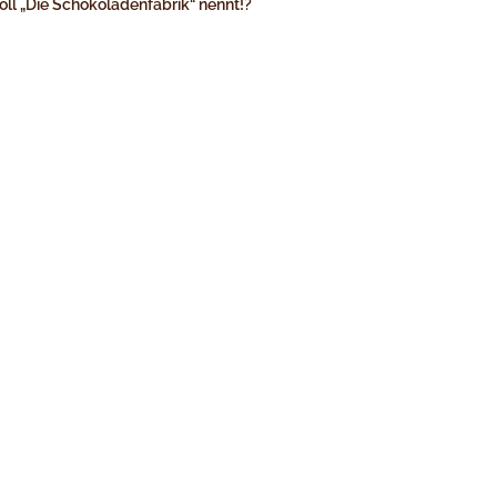
oll „Die Schokoladenfabrik“ nennt!?