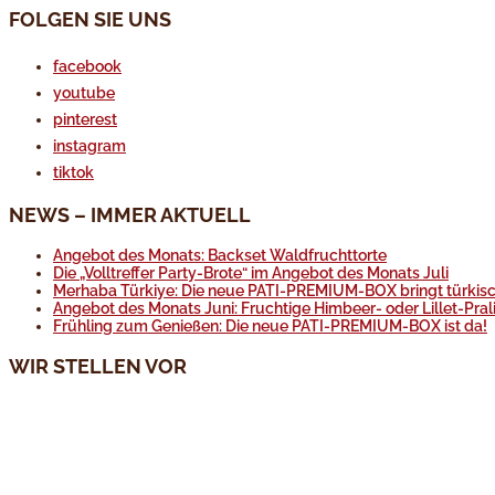
FOLGEN SIE UNS
facebook
youtube
pinterest
instagram
tiktok
NEWS – IMMER AKTUELL
Angebot des Monats: Backset Waldfruchttorte
Die „Volltreffer Party-Brote“ im Angebot des Monats Juli
Merhaba Türkiye: Die neue PATI-PREMIUM-BOX bringt türkisc
Angebot des Monats Juni: Fruchtige Himbeer- oder Lillet-Pral
Frühling zum Genießen: Die neue PATI-PREMIUM-BOX ist da!
WIR STELLEN VOR