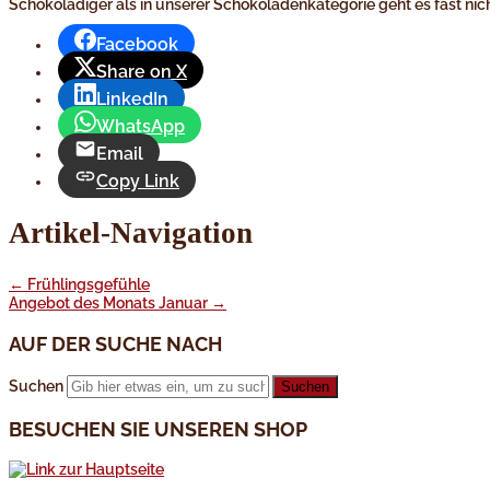
Schokoladiger als in unserer Schokoladenkategorie geht es fast nich
Facebook
Share on X
LinkedIn
WhatsApp
Email
Copy Link
Artikel-Navigation
←
Frühlingsgefühle
Angebot des Monats Januar
→
AUF DER SUCHE NACH
Suchen
BESUCHEN SIE UNSEREN SHOP