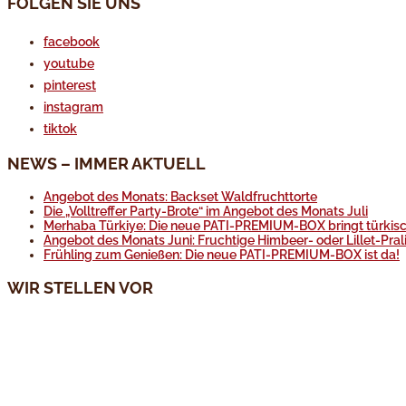
FOLGEN SIE UNS
facebook
youtube
pinterest
instagram
tiktok
NEWS – IMMER AKTUELL
Angebot des Monats: Backset Waldfruchttorte
Die „Volltreffer Party-Brote“ im Angebot des Monats Juli
Merhaba Türkiye: Die neue PATI-PREMIUM-BOX bringt türkisc
Angebot des Monats Juni: Fruchtige Himbeer- oder Lillet-Pral
Frühling zum Genießen: Die neue PATI-PREMIUM-BOX ist da!
WIR STELLEN VOR