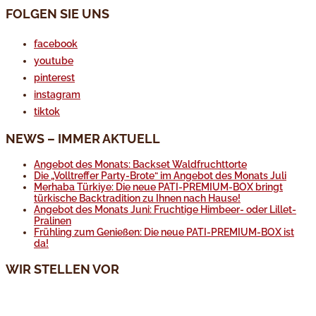
FOLGEN SIE UNS
facebook
youtube
pinterest
instagram
tiktok
NEWS – IMMER AKTUELL
Angebot des Monats: Backset Waldfruchttorte
Die „Volltreffer Party-Brote“ im Angebot des Monats Juli
Merhaba Türkiye: Die neue PATI-PREMIUM-BOX bringt
türkische Backtradition zu Ihnen nach Hause!
Angebot des Monats Juni: Fruchtige Himbeer- oder Lillet-
Pralinen
Frühling zum Genießen: Die neue PATI-PREMIUM-BOX ist
da!
WIR STELLEN VOR