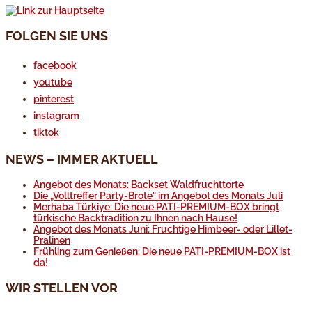
FOLGEN SIE UNS
facebook
youtube
pinterest
instagram
tiktok
NEWS – IMMER AKTUELL
Angebot des Monats: Backset Waldfruchttorte
Die „Volltreffer Party-Brote“ im Angebot des Monats Juli
Merhaba Türkiye: Die neue PATI-PREMIUM-BOX bringt
türkische Backtradition zu Ihnen nach Hause!
Angebot des Monats Juni: Fruchtige Himbeer- oder Lillet-
Pralinen
Frühling zum Genießen: Die neue PATI-PREMIUM-BOX ist
da!
WIR STELLEN VOR